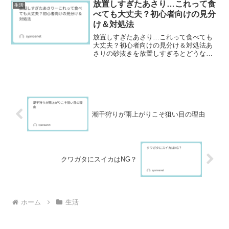
実はちゃんと理由があることが多いんで
放置しすぎたあさり…これって食
生活
す。そもそも睡眠とは...
べても大丈夫？初心者向けの見分
け＆対処法
放置しすぎたあさり…これって食べても
大丈夫？初心者向けの見分け＆対処法あ
さりの砂抜きを放置しすぎるとどうな
る？あさりを砂抜き中に放置しすぎてし
まった経験、ありませんか？「一晩中置
いちゃったけど大丈夫？」「どれくらい
なら安全なの？」と、不安に...
潮干狩りが雨上がりこそ狙い目の理由
クワガタにスイカはNG？
ホーム
生活