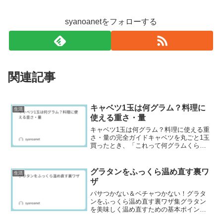
syanoanetをフォローする
関連記事
キャベツ1玉は何グラム？料理に
生活
使える重さ・量
キャベツ1玉は何グラム？料理に使える重
さ・量の完全ガイドキャベツを丸ごと1玉
買ったとき、「これって何グラムくらい
あるんだろう？」と気になったことはあ
りませんか？実はキャベツの重さは品種
や季節、葉の状態によって意外と差があ
グラタンをふっくら温め直す裏ワ
生活
ります。この記事では...
ザ
パサつかない＆ベチャつかない！グラタ
ンをふっくら温め直す裏ワザ集グラタン
を美味しく温め直すための基本ポイント
作り置きしたグラタンを温め直したら、