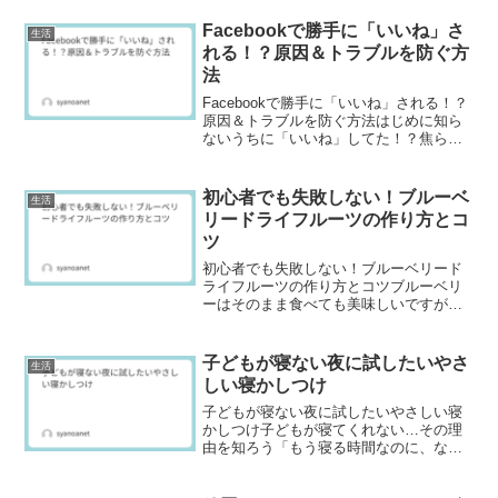
パサついてしまったり、逆に水っぽくな
ったりすることはありませんか。せっか
Facebookで勝手に「いいね」さ
生活
くのグラタンも、仕上がり...
れる！？原因＆トラブルを防ぐ方
法
Facebookで勝手に「いいね」される！？
原因＆トラブルを防ぐ方法はじめに知ら
ないうちに「いいね」してた！？焦らな
くて大丈夫です「えっ、こんな投稿に“い
いね”した覚えないんだけど…？」
Facebookを使っていて、こんな経験をし
初心者でも失敗しない！ブルーベ
生活
たことはあ...
リードライフルーツの作り方とコ
ツ
初心者でも失敗しない！ブルーベリード
ライフルーツの作り方とコツブルーベリ
ーはそのまま食べても美味しいですが、
ドライフルーツにすると甘みが凝縮さ
れ、保存性もアップします。この記事で
は、家庭でできるブルーベリーのドライ
子どもが寝ない夜に試したいやさ
生活
フルーツ作りを「天日干し・...
しい寝かしつけ
子どもが寝ない夜に試したいやさしい寝
かしつけ子どもが寝てくれない…その理
由を知ろう「もう寝る時間なのに、なか
なか寝てくれない…」 そんな夜、ありま
すよね。でも、子どもが寝ないのには、