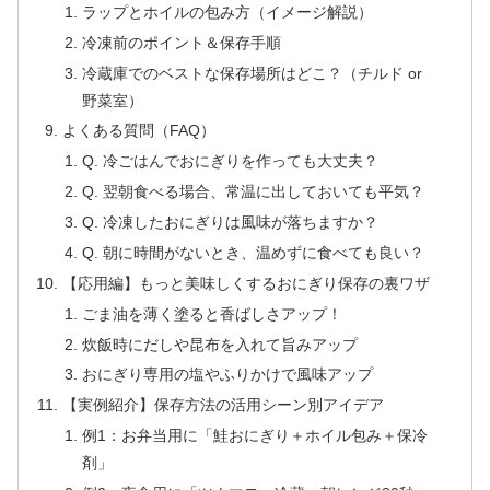
ラップとホイルの包み方（イメージ解説）
冷凍前のポイント＆保存手順
冷蔵庫でのベストな保存場所はどこ？（チルド or
野菜室）
よくある質問（FAQ）
Q. 冷ごはんでおにぎりを作っても大丈夫？
Q. 翌朝食べる場合、常温に出しておいても平気？
Q. 冷凍したおにぎりは風味が落ちますか？
Q. 朝に時間がないとき、温めずに食べても良い？
【応用編】もっと美味しくするおにぎり保存の裏ワザ
ごま油を薄く塗ると香ばしさアップ！
炊飯時にだしや昆布を入れて旨みアップ
おにぎり専用の塩やふりかけで風味アップ
【実例紹介】保存方法の活用シーン別アイデア
例1：お弁当用に「鮭おにぎり＋ホイル包み＋保冷
剤」