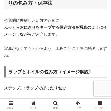
りの包み方・保存法
視覚的に理解したい方のために、
ふっくらおにぎりをキープする保存方法を写真のようにイ
メージしながら
ご紹介します。
写真がなくてもわかるよう、工程ごとに丁寧に解説します
ね。
ラップとホイルの包み方（イメージ解説）
ステップ1：ラップでぴったり包む
おにぎり全体が空気に触れないように密着させる
メニュー
ホーム
検索
トップ
サイドバー
空気が入らないように、手で軽く押さえながら包む