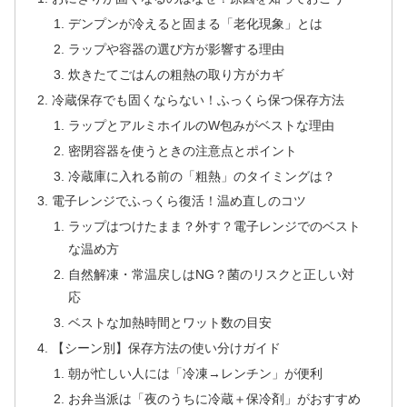
デンプンが冷えると固まる「老化現象」とは
ラップや容器の選び方が影響する理由
炊きたてごはんの粗熱の取り方がカギ
冷蔵保存でも固くならない！ふっくら保つ保存方法
ラップとアルミホイルのW包みがベストな理由
密閉容器を使うときの注意点とポイント
冷蔵庫に入れる前の「粗熱」のタイミングは？
電子レンジでふっくら復活！温め直しのコツ
ラップはつけたまま？外す？電子レンジでのベスト
な温め方
自然解凍・常温戻しはNG？菌のリスクと正しい対
応
ベストな加熱時間とワット数の目安
【シーン別】保存方法の使い分けガイド
朝が忙しい人には「冷凍→レンチン」が便利
お弁当派は「夜のうちに冷蔵＋保冷剤」がおすすめ