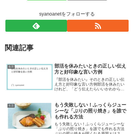
syanoanetをフォローする
関連記事
部活を休みたいときの正しい伝え
生活
方と好印象な言い方例
『部活を休みたい』そのときの正しい伝
え方と好印象な言い方例部活を休みたい
けれど、「どう伝えたらいいかわからな
い」「怒られたらどうしよう」と悩む人
は多いですよね。この記事では、失礼に
ならずに休みを伝えるコツや、LINE・電
もう失敗しない！ふっくらジュー
生活
話・直接などの連絡方...
シーな「ぶりの照り焼き」を誰で
も作れる方法
もう失敗しない！ふっくらジューシーな
「ぶりの照り焼き」を誰でも作れる方法
ぶりの照り焼きが固くなる原因とは？ぶ