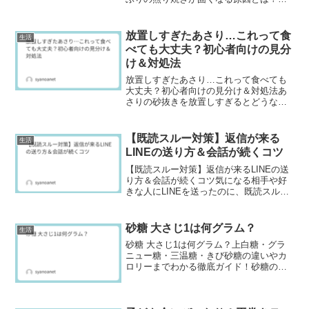
りの照り焼きを作ったとき、仕上がりが
固くてガッカリした経験はありません
か？実は、ぶりが固くなるのにはいくつ
放置しすぎたあさり…これって食
生活
かの原因があります。特に初...
べても大丈夫？初心者向けの見分
け＆対処法
放置しすぎたあさり…これって食べても
大丈夫？初心者向けの見分け＆対処法あ
さりの砂抜きを放置しすぎるとどうな
る？あさりを砂抜き中に放置しすぎてし
まった経験、ありませんか？「一晩中置
いちゃったけど大丈夫？」「どれくらい
【既読スルー対策】返信が来る
生活
なら安全なの？」と、不安に...
LINEの送り方＆会話が続くコツ
【既読スルー対策】返信が来るLINEの送
り方＆会話が続くコツ気になる相手や好
きな人にLINEを送ったのに、既読スルー
されるとショックですよね。どうして返
事が来ないのか、何がいけなかったのか
と悩む人も多いはず。この記事では、返
砂糖 大さじ1は何グラム？
生活
信が来ない原因と...
砂糖 大さじ1は何グラム？上白糖・グラ
ニュー糖・三温糖・きび砂糖の違いやカ
ロリーまでわかる徹底ガイド！砂糖の種
類と大さじ1のグラム数はどれくらい？
「砂糖」とひとことで言っても、実はい
ろいろな種類があるんです。 上白糖、グ