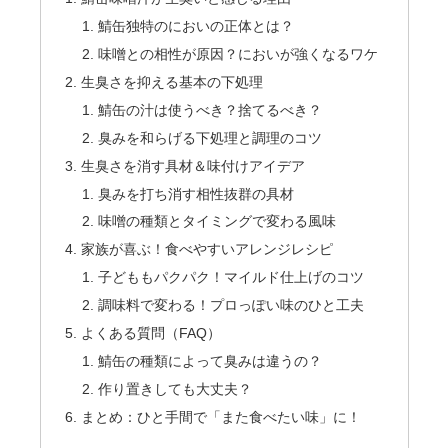
鯖缶独特のにおいの正体とは？
味噌との相性が原因？においが強くなるワケ
生臭さを抑える基本の下処理
鯖缶の汁は使うべき？捨てるべき？
臭みを和らげる下処理と調理のコツ
生臭さを消す具材＆味付けアイデア
臭みを打ち消す相性抜群の具材
味噌の種類とタイミングで変わる風味
家族が喜ぶ！食べやすいアレンジレシピ
子どももパクパク！マイルド仕上げのコツ
調味料で変わる！プロっぽい味のひと工夫
よくある質問（FAQ）
鯖缶の種類によって臭みは違うの？
作り置きしても大丈夫？
まとめ：ひと手間で「また食べたい味」に！