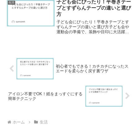
ラニュー糖、三温糖、...
子ども会にぴったり！平巻きテー
生活
プとすずらんテープの違いと選び
方
子ども会にぴったり！平巻きテープとす
ずらんテープの違いと選び方子ども会や
運動会の準備で、装飾や目印に大活躍す
るのが「平巻きテープ」と「すずらんテ
ープ」。どちらも似たような見た目です
が、実は素材や用途がまったく違うんで
す。この記事では、それぞ...
初心者でもできる！カチカチになったス
エードを柔らかく戻す裏ワザ
アイロン不要でOK！紙をまっすぐにする
簡単テクニック
ホーム
生活