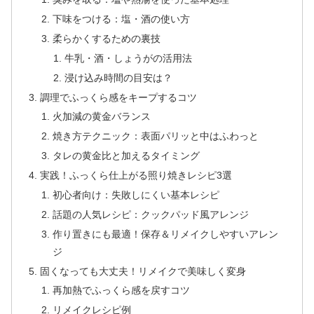
下味をつける：塩・酒の使い方
柔らかくするための裏技
牛乳・酒・しょうがの活用法
浸け込み時間の目安は？
調理でふっくら感をキープするコツ
火加減の黄金バランス
焼き方テクニック：表面パリッと中はふわっと
タレの黄金比と加えるタイミング
実践！ふっくら仕上がる照り焼きレシピ3選
初心者向け：失敗しにくい基本レシピ
話題の人気レシピ：クックパッド風アレンジ
作り置きにも最適！保存＆リメイクしやすいアレン
ジ
固くなっても大丈夫！リメイクで美味しく変身
再加熱でふっくら感を戻すコツ
リメイクレシピ例