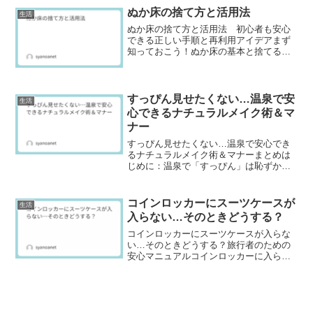
実はこのトラブル、設定や条件の違いに
ぬか床の捨て方と活用法
生活
よってよく起こることなん...
ぬか床の捨て方と活用法 初心者も安心
できる正しい手順と再利用アイデアまず
知っておこう！ぬか床の基本と捨てる判
断ポイントぬか床とは、米ぬかに塩や水
などを加えて発酵させたもので、ぬか漬
けを作るために使われます。お手入れを
しながら発酵を保つことで...
すっぴん見せたくない…温泉で安
生活
心できるナチュラルメイク術＆マ
ナー
すっぴん見せたくない…温泉で安心でき
るナチュラルメイク術＆マナーまとめは
じめに：温泉で「すっぴん」は恥ずかし
い…あなたもそう感じていませんか？温
泉旅行や日帰りの温泉に出かけるとき、
「すっぴんを見せるのはちょっと抵抗が
コインロッカーにスーツケースが
生活
あるなあ…」 そんな風...
入らない…そのときどうする？
コインロッカーにスーツケースが入らな
い…そのときどうする？旅行者のための
安心マニュアルコインロッカーに入らな
いとき、すぐにできる対処法旅行先でコ
インロッカーにスーツケースが入らず、
困ってしまった経験はありませんか？そ
んなときでも慌てずに、落...