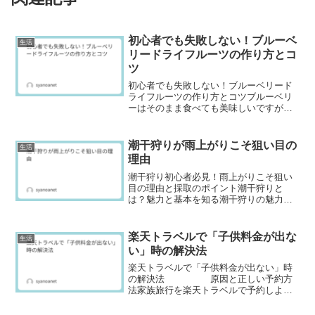
初心者でも失敗しない！ブルーベ
生活
リードライフルーツの作り方とコ
ツ
初心者でも失敗しない！ブルーベリード
ライフルーツの作り方とコツブルーベリ
ーはそのまま食べても美味しいですが、
ドライフルーツにすると甘みが凝縮さ
れ、保存性もアップします。この記事で
は、家庭でできるブルーベリーのドライ
潮干狩りが雨上がりこそ狙い目の
生活
フルーツ作りを「天日干し・...
理由
潮干狩り初心者必見！雨上がりこそ狙い
目の理由と採取のポイント潮干狩りと
は？魅力と基本を知る潮干狩りの魅力と
は？家族や友人と楽しめる自然体験潮干
狩りは、干潮の時間に海辺でアサリなど
の貝を探して収穫するレジャーです。自
楽天トラベルで「子供料金が出な
生活
然の中で体を動かしながら、...
い」時の解決法
楽天トラベルで「子供料金が出ない」時
の解決法 原因と正しい予約方
法家族旅行を楽天トラベルで予約しよう
としたのに、なぜか「子供料金」が表示
されない…そんな経験はありませんか？