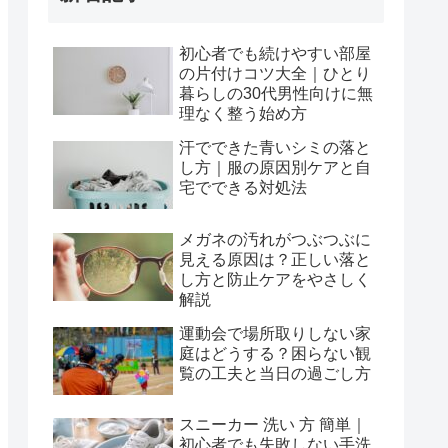
初心者でも続けやすい部屋
の片付けコツ大全｜ひとり
暮らしの30代男性向けに無
理なく整う始め方
汗でできた青いシミの落と
し方｜服の原因別ケアと自
宅でできる対処法
メガネの汚れがつぶつぶに
見える原因は？正しい落と
し方と防止ケアをやさしく
解説
運動会で場所取りしない家
庭はどうする？困らない観
覧の工夫と当日の過ごし方
スニーカー 洗い 方 簡単｜
初心者でも失敗しない手洗