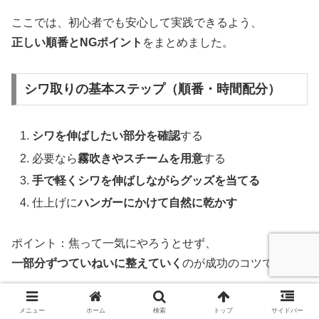
ここでは、初心者でも安心して実践できるよう、
正しい順番とNGポイント
をまとめました。
シワ取りの基本ステップ（順番・時間配分）
シワを伸ばしたい部分を確認
する
必要なら
霧吹きやスチームを用意
する
手で軽くシワを伸ばしながらグッズを当てる
仕上げに
ハンガーにかけて自然に乾かす
ポイント：焦って一気にやろうとせず、
一部分ずつていねいに整えていく
のが成功のコツです。
やってはいけないNG行動
メニュー
ホーム
検索
トップ
サイドバー