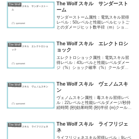
The Wolf スキル サンダースト
The Wolf
ーム
サンダーストーム属性：電気スキル習得
レベル：50レベルと性能レベルヒットご
とのダメージヒット数半径（m）ショッ
ク確率（%）クールダウン（秒）コスト
1360810355120239281035530034288103
5560044668103...
The Wolf スキル エレクトロシ
The Wolf
ョック
エレクトロショック属性：電気スキル習
得レベル：43レベルと性能レベルダメー
ジ（%）ショック確率（%）クールダウ
ン（秒）コスト
172050.027100279953.027250388756.027
500498559.027750510936...
The Wolf スキル ヴェノムスキ
The Wolf
ン
ヴェノムスキン属性：毒スキル習得レベ
ル：22レベルと性能レベルダメージ/秒持
続時間 (秒)効果時間 (秒)半径 (m)クールダ
ウン (秒)コスト
1608.03.22.535702658.53.42.5351753719
.03.62.5353...
The Wolf スキル ライフリジェ
The Wolf
ネ
ライフリジェネスキル習得レベル：9レベ