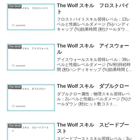
The Wolf スキル フロストバイ
The Wolf
ト
フロストバイトスキル習得レベル：13レ
ベルと性能レベルダメージ (%)ハンディ
キャップ (%)効果時間 (秒)クールダウン
(秒)コスト
1360403.424302392423.624753428443.92
41504466464.2242...
The Wolf スキル アイスウォー
The Wolf
ル
アイスウォールスキル習得レベル：39レ
ベルと性能レベルダメージ (%/秒)持続時
間 (秒)ハンディキャップ (%)効果時間 (秒)
クールダウン (秒)コスト
11536.5403.0359021657.0423.235225317
87.444...
The Wolf スキル ダブルクロー
The Wolf
ダブルクロー属性：物理スキル習得レベ
ル：2レベルと性能レベルダメージ (%)ク
ールダウン (秒)ヒット数コスト
1240102102262102253285102504311102
7553391021006369102135740210217...
The Wolf スキル スピードブー
The Wolf
スト
スピードブーストスキル習得レベル：3レ