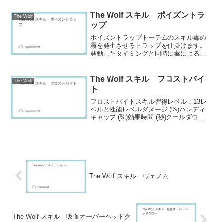
ものがあります。スキルを実際に使える
ようにするため...
The Wolf スキル ポイズントラ
The Wolf
ップ
ポイズントラップトーテムのスキル毒の
霧を発生させるトラップを仕掛けます。
発動したタイミングと同時に毒による継
続的なダメージを与えます。スキル開放
レベル：60属性：毒レベルダメージ
（%）ダメージ（%/秒）効果時間 (秒)最
The Wolf スキル フロストバイ
The Wolf
大トラップ数クールダ...
ト
フロストバイトスキル習得レベル：13レ
ベルと性能レベルダメージ (%)ハンディ
キャップ (%)効果時間 (秒)クールダウン
(秒)コスト
1360403.424302392423.624753428443.92
41504466464.2242...
The Wolf スキル ヴェノム
The Wolf スキル 吸血オーバーヘッドク