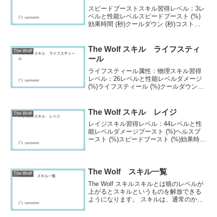
スピードブーストスキル習得レベル：3レ
ベルと性能レベルスピードブースト (%)
効果時間 (秒)クールダウン (秒)コスト
130.011.03010232.111.93025334.312.930
50436.814.03075539.315....
The Wolf スキル ライフスティ
The Wolf
ール
ライフスティール属性：物理スキル習得
レベル：26レベルと性能レベルダメージ
(%)ライフスティール (%)クールダウン
(秒)コスト
1430504060247350401503520504030045
72504045056295040600...
The Wolf スキル レイジ
The Wolf
レイジスキル習得レベル：44レベルと性
能レベルダメージブースト (%)ヘルスブ
ースト (%)スピードブースト (%)効果時間
(秒)クールダウン (秒)コスト
131.018.015.014.045100233.519.216.114.
845...
The Wolf スキル一覧
The Wolf
The Wolf スキルスキルとは狼のレベルが
上がるとスキルというものを解放できる
ようになります。 スキルは、通常のかみ
つき攻撃と比べ強力な攻撃をするもの
や、体力の回復など補助的な効果がある