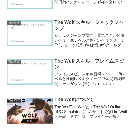
間 (秒)ハンディキャップ (%)半径 (m)クー
ルダウン (秒)コスト
11187.020.04.5408021307.021.84.540200
31437.023...
The Wolf スキル ショックジャ
The Wolf
ンプ
ショックジャンプ属性：電気スキル習得
レベル：38レベルと性能レベルダメージ
(%)ショック確率 (%)射程 (m)クールダウ
ン (秒)コスト
157024.05.03590262727.05.03522536903
0.05.035450475...
The Wolf スキル フレイムスピ
The Wolf
ン
フレイムスピンスキル習得レベル：18レ
ベルと性能レベルダメージ (%/秒)持続時
間クールダウン (秒)半径 (m)コスト
11604s271.54021764s271.610031944s27
1.720042134s271.830052344...
The Wolfについて
The Wolf
The WolfThe WolfとはThe Wolf:Online
RPG Simulator（このサイトではThe Wolf
と表記します）は、プレイヤーが狼とな
って狩りをするスマートフォンのゲーム
です。 プレイヤーどうしの対戦モード
（PV...